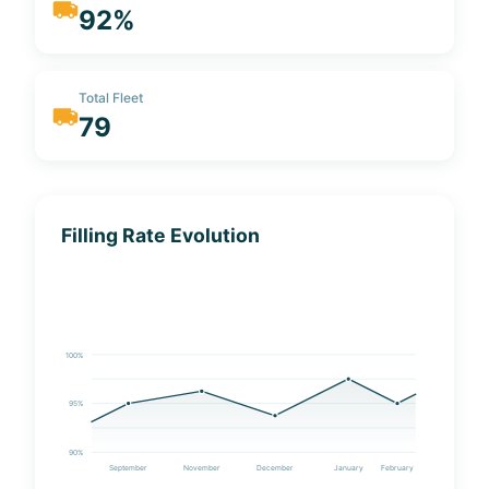
92%
Total Fleet
79
Filling Rate Evolution
100%
95%
90%
September
November
December
January
February