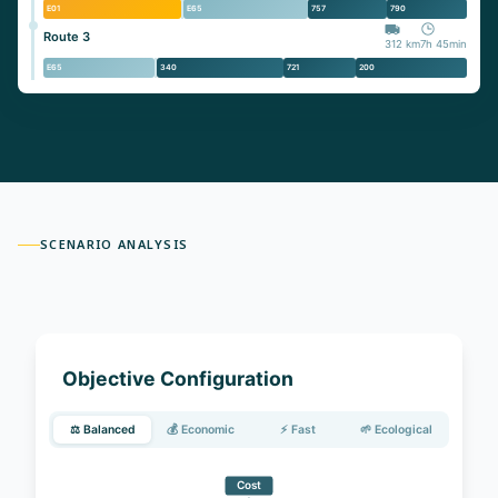
E01
E65
757
790
Route 3
312 km
7h 45min
E65
340
721
200
SCENARIO ANALYSIS
Objective Configuration
⚖️ Balanced
💰 Economic
⚡ Fast
🌱 Ecological
Cost