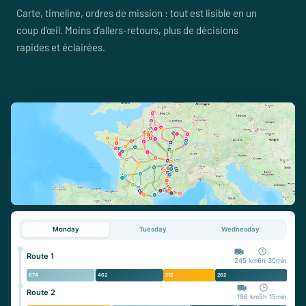
Carte, timeline, ordres de mission : tout est lisible en un
coup d’œil. Moins d’allers-retours, plus de décisions
rapides et éclairées.
Monday
Tuesday
Wednesday
Route 1
245 km
6h 30min
674
462
212
262
Route 2
198 km
5h 15min