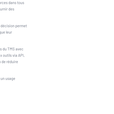
urces dans tous
ournir des
la décision permet
que leur
és du TMS avec
 outils via API,
n de réduire
r un usage