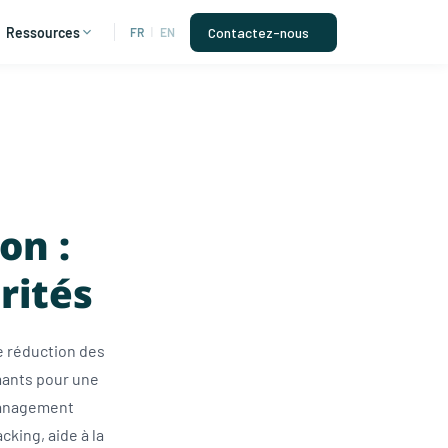
Ressources
Contactez-nous
FR
|
EN
on :
rités
e réduction des
rmants pour une
 Management
cking, aide à la