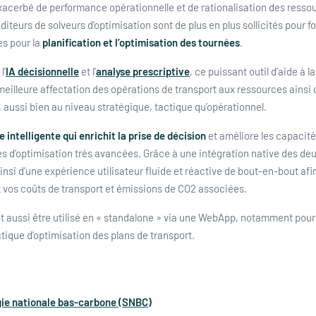
acerbé de performance opérationnelle et de rationalisation des resso
éditeurs de solveurs d’optimisation sont de plus en plus sollicités pour f
es pour la
planification et l’optimisation des tournées
.
l’
IA décisionnelle
et l’
analyse prescriptive
, ce puissant outil d’aide à 
meilleure affectation des opérations de transport aux ressources ainsi 
ussi bien au niveau stratégique, tactique qu’opérationnel.
e intelligente qui enrichit la prise de décision
et améliore les capacit
és d’optimisation très avancées. Grâce à une intégration native des deux
insi d’une expérience utilisateur fluide et réactive de bout-en-bout afi
 vos coûts de transport et émissions de CO2 associées.
ut aussi être utilisé en « standalone » via une WebApp, notamment pou
ctique d’optimisation des plans de transport.
ie nationale bas-carbone (SNBC)