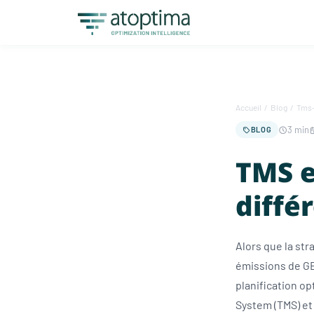
Accueil
/
Blog
/
Tms-
3 min
BLOG
TMS e
diffé
Alors que la str
émissions de GES
planification o
System (TMS) et s