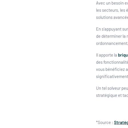
Avec un besoin ex
les secteurs, les 
solutions avancé
En s’appuyant sur 
de déterminer la 
ordonnancement, a
Il apporte la
briqu
des fonctionnalit
vous bénéficiez a
significativement
Un tel solveur pe
stratégique et ta
*Source :
Stratég