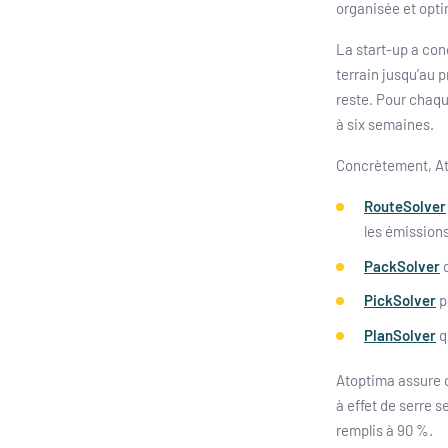
organisée et opti
La start-up a con
terrain jusqu’au 
reste. Pour chaqu
à six semaines.
Concrètement, Ato
RouteSolver
les émissions
PackSolver
q
PickSolver
p
PlanSolver
q
Atoptima assure q
à effet de serre 
remplis à 90 %.