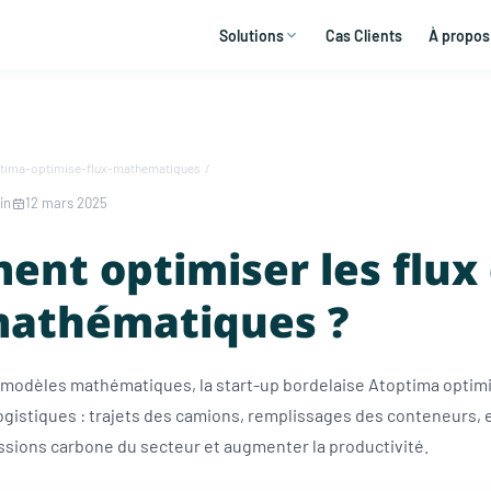
Solutions
Cas Clients
À propos
tima-optimise-flux-mathematiques
/
in
12 mars 2025
nt optimiser les flux
mathématiques ?
s modèles mathématiques, la start-up bordelaise Atoptima optimi
logistiques : trajets des camions, remplissages des conteneurs, et
ssions carbone du secteur et augmenter la productivité.