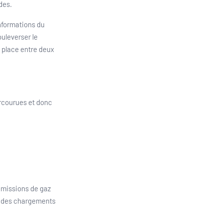
des.
informations du
ouleverser le
n place entre deux
arcourues et donc
émissions de gaz
ur des chargements