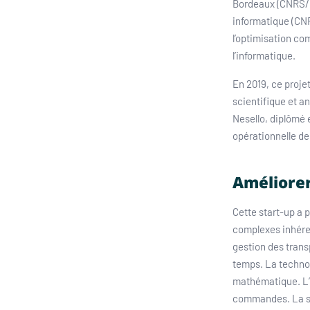
Bordeaux (CNRS/U
informatique (CNR
l’optimisation co
l’informatique.
En 2019, ce proje
scientifique et a
Nesello, diplômé e
opérationnelle de
Améliorer
Cette start-up a 
complexes inhéren
gestion des trans
temps. La technol
mathématique. L’i
commandes. La so