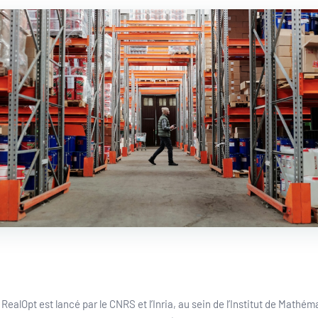
 RealOpt est lancé par le CNRS et l’Inria, au sein de l’Institut de Mathé