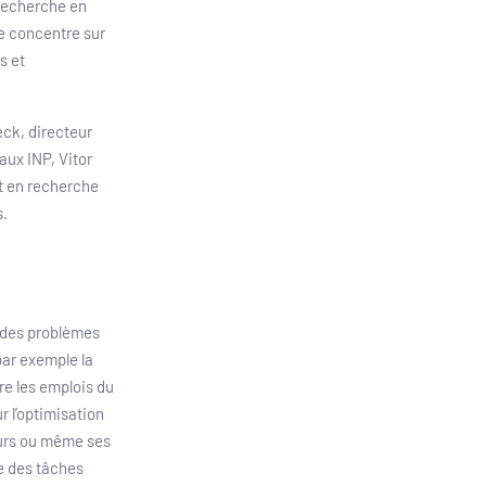
recherche en
e concentre sur
s et
eck, directeur
aux INP, Vitor
et en recherche
s.
e des problèmes
par exemple la
re les emplois du
r l’optimisation
reurs ou même ses
e des tâches