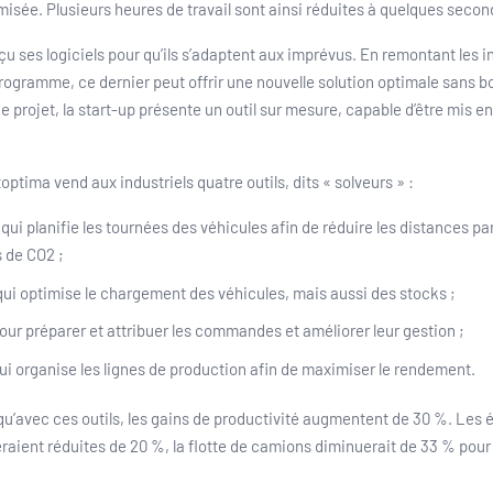
misée. Plusieurs heures de travail sont ainsi réduites à quelques secon
çu ses logiciels pour qu’ils s’adaptent aux imprévus. En remontant les 
programme, ce dernier peut offrir une nouvelle solution optimale sans b
e projet, la start-up présente un outil sur mesure, capable d’être mis e
ptima vend aux industriels quatre outils, dits « solveurs » :
qui planifie les tournées des véhicules afin de réduire les distances p
 de CO2 ;
ui optimise le chargement des véhicules, mais aussi des stocks ;
our préparer et attribuer les commandes et améliorer leur gestion ;
ui organise les lignes de production afin de maximiser le rendement.
u’avec ces outils, les gains de productivité augmentent de 30 %. Les 
seraient réduites de 20 %, la flotte de camions diminuerait de 33 % po