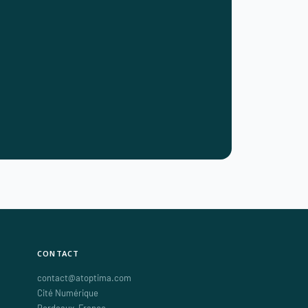
CONTACT
contact@atoptima.com
Cité Numérique
Bordeaux
,
France