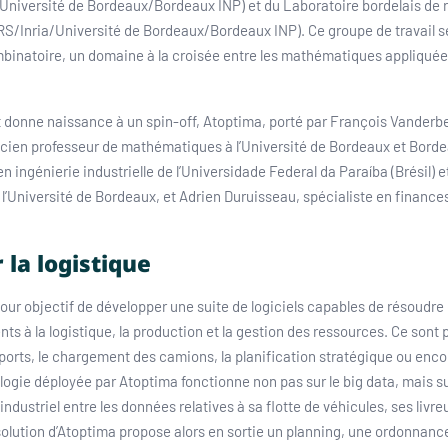
niversité de Bordeaux/Bordeaux INP) et du Laboratoire bordelais de 
S/Inria/Université de Bordeaux/Bordeaux INP). Ce groupe de travail s
mbinatoire, un domaine à la croisée entre les mathématiques appliquée
t donne naissance à un spin-off, Atoptima, porté par François Vanderb
ncien professeur de mathématiques à l’Université de Bordeaux et Borde
n ingénierie industrielle de l’Universidade Federal da Paraíba (Brésil) 
 l’Université de Bordeaux, et Adrien Duruisseau, spécialiste en finance
 la logistique
pour objectif de développer une suite de logiciels capables de résoudr
ts à la logistique, la production et la gestion des ressources. Ce sont 
ports, le chargement des camions, la planification stratégique ou enco
ogie déployée par Atoptima fonctionne non pas sur le big data, mais su
ndustriel entre les données relatives à sa flotte de véhicules, ses liv
lution d’Atoptima propose alors en sortie un planning, une ordonnanc