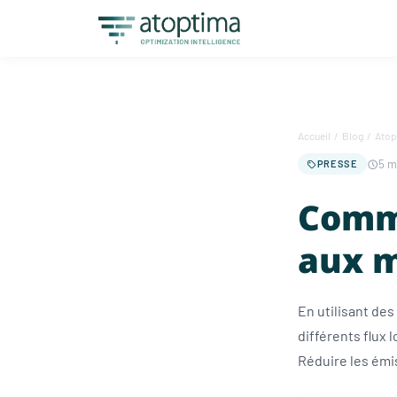
Accueil
/
Blog
/
Atop
5 m
PRESSE
Comme
aux 
En utilisant de
différents flux 
Réduire les émi